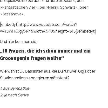
beispielsweise bei den ›Turntablerocker‹, den
›Fantastischen Vier‹, bei ›Henrik Schwarz‹, oder
›Jazzanova‹.
[embedyt]http://www.youtube.com/watch?
v=15WHK9gy6N4&width=540&height=315[/embedyt]
Und hier kommen sie:
„10 Fragen, die ich schon immer mal ein
Groovegenie fragen wollte“
Wie wählst Du Bassisten aus, die Du für Live-Gigs oder
Studiosessions engagieren möchtest?
1. aus Sympathie
2. je nach Genre