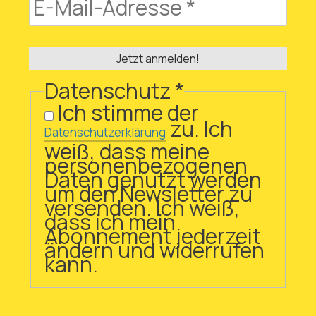
Datenschutz
*
Ich stimme der
zu. Ich
Datenschutzerklärung
weiß, dass meine
personenbezogenen
Daten genutzt werden
um den Newsletter zu
versenden. Ich weiß,
dass ich mein
Abonnement jederzeit
ändern und widerrufen
kann.