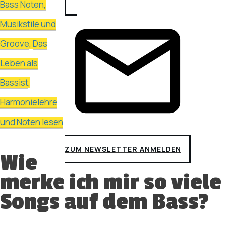
Bass Noten,
Musikstile und
Groove
Das
,
Leben als
Bassist
,
Harmonielehre
und Noten lesen
ZUM NEWSLETTER ANMELDEN
Wie
merke ich mir so viele
Songs auf dem Bass?