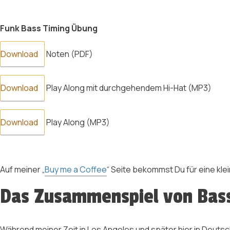
Funk Bass Timing Übung
Download
Noten (PDF)
Download
Play Along mit durchgehendem Hi-Hat (MP3)
Download
Play Along (MP3)
Auf meiner „
Buy me a Coffee
“ Seite bekommst Du für eine kle
Das Zusammenspiel von Bas
Während meiner Zeit in Los Angeles und später hier in Deutsc