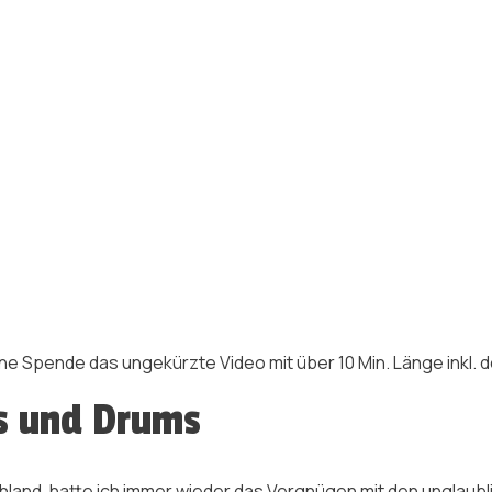
ine Spende das ungekürzte Video mit über 10 Min. Länge inkl.
s und Drums
hland, hatte ich immer wieder das Vergnügen mit den unglaubl