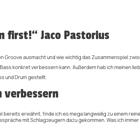
first!“ Jaco Pastorius
en Groove ausmacht und wie wichtig das Zusammenspiel zwische
 Bass konkret verbessern kann. Außerdem hab ich meinen li
s und Drum gestellt.
n verbessern
l bereits erwähnt, finde ich es mega langweilig zu einem reine
espräche mit Schlagzeugern dazu gekommen. Was ich immer e