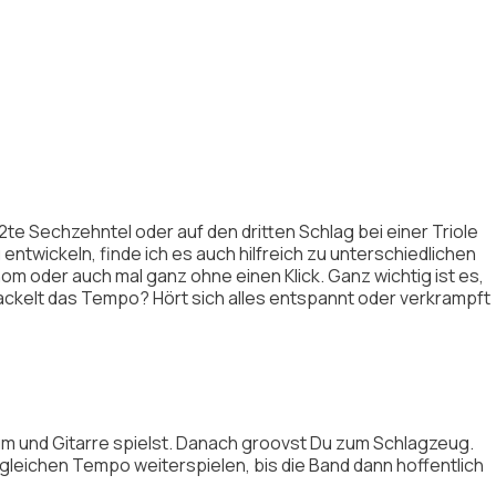
 2te Sechzehntel oder auf den dritten Schlag bei einer Triole
twickeln, finde ich es auch hilfreich zu unterschiedlichen
m oder auch mal ganz ohne einen Klick. Ganz wichtig ist es,
ackelt das Tempo? Hört sich alles entspannt oder verkrampft
m und Gitarre spielst. Danach groovst Du zum Schlagzeug.
m gleichen Tempo weiterspielen, bis die Band dann hoffentlich