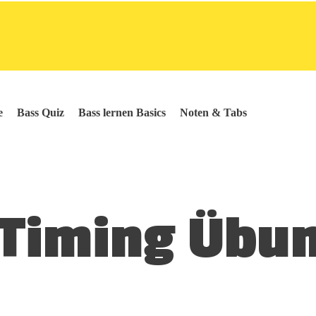
e
Bass Quiz
Bass lernen Basics
Noten & Tabs
Timing Übun