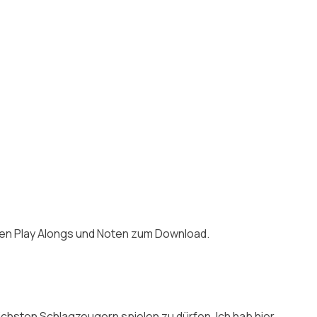
 den Play Alongs und Noten zum Download.
ichsten Schlagzeugern spielen zu dürfen. Ich hab hier