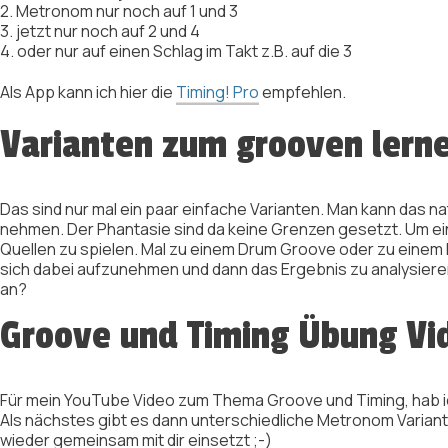
2. Metronom nur noch auf 1 und 3
3. jetzt nur noch auf 2 und 4
4. oder nur auf einen Schlag im Takt z.B. auf die 3
Als App kann ich hier die
Timing! Pro
empfehlen.
Varianten zum grooven lern
Das sind nur mal ein paar einfache Varianten. Man kann das natü
nehmen. Der Phantasie sind da keine Grenzen gesetzt. Um ein
Quellen zu spielen. Mal zu einem Drum Groove oder zu einem P
sich dabei aufzunehmen und dann das Ergebnis zu analysiere
an?
Groove und Timing Übung Vid
Für mein YouTube Video zum Thema Groove und Timing, hab i
Als nächstes gibt es dann unterschiedliche Metronom Varianten,
wieder gemeinsam mit dir einsetzt ;-)